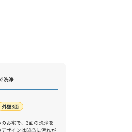
で洗浄
外壁3面
みのお宅で、3面の洗浄を
のデザインは凹凸に汚れが