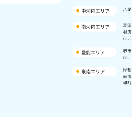
八尾
中河内エリア
富田
南河内エリア
羽曳
市、
堺市
豊能エリア
市、
岸和
泉南エリア
南市
岬町