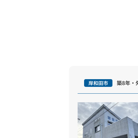
岸和田市
築8年・