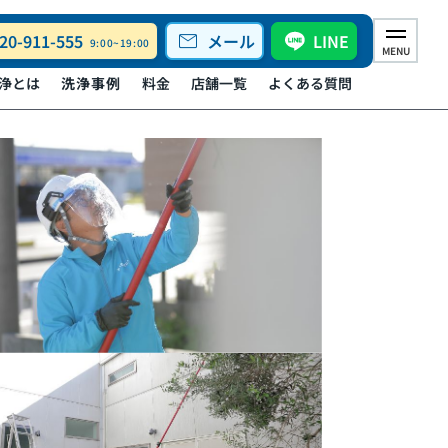
mail
20-911-555
メール
LINE
9:00~19:00
MENU
浄とは
洗浄事例
料金
店舗一覧
よくある質問