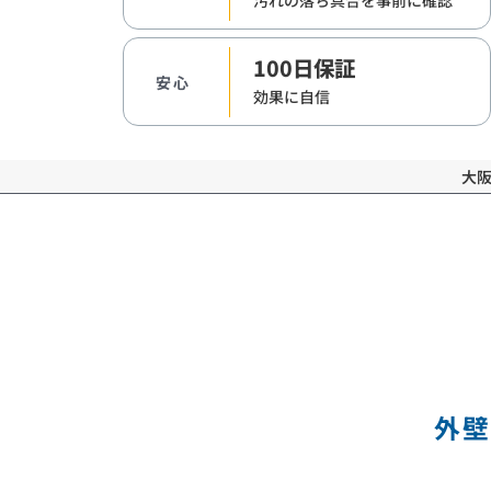
汚れの落ち具合を
事前に確認
100日保証
安心
効果に自信
大
外