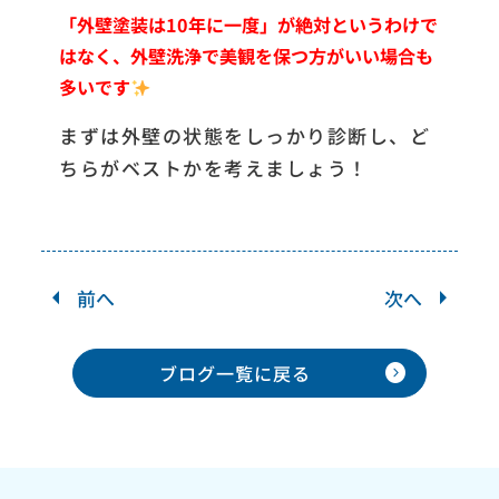
「外壁塗装は10年に一度」が絶対というわけで
はなく、
外壁洗浄で美観を保つ方がいい場合も
多いです
まずは外壁の状態をしっかり診断し、ど
ちらがベストかを考えましょう！
前へ
次へ
expand_circle_right
ブログ一覧に
戻る