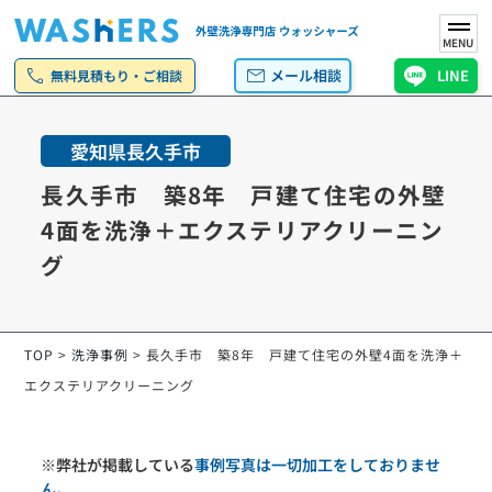
MENU
call
mail
メール相談
LINE
無料見積もり・ご相談
愛知県長久手市
長久手市 築8年 戸建て住宅の外壁
4面を洗浄＋エクステリアクリーニン
グ
TOP
>
洗浄事例
>
長久手市 築8年 戸建て住宅の外壁4面を洗浄＋
エクステリアクリーニング
※弊社が掲載している
事例写真は一切加工をしておりませ
ん。