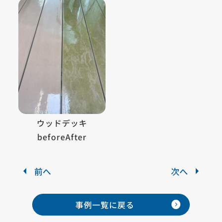
ウッドデッキ
beforeAfter
前へ
次へ
expand_circle_right
事例一覧に
戻る