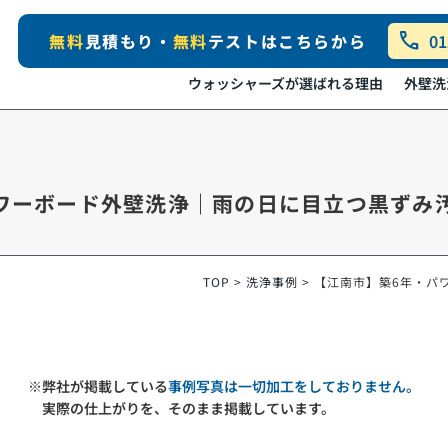
call
無料
見積もり・
無料
テストはこちらから
01
ウォッシャーズが選ばれる理由
外壁洗
ワーボード外壁洗浄｜雨の日に目立つ黒ずみ
TOP
>
洗浄事例
>
【江南市】築6年・パ
※弊社が掲載している
事例写真は一切加工をしておりません。
実際の仕上がりを、そのまま掲載しています。