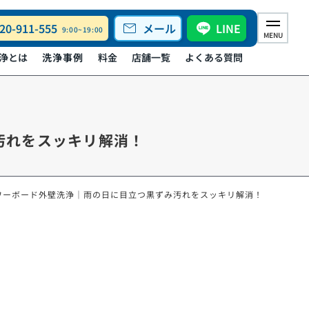
mail
20-911-555
メール
LINE
9:00~19:00
MENU
浄とは
洗浄事例
料金
店舗一覧
よくある質問
汚れをスッキリ解消！
ワーボード外壁洗浄｜雨の日に目立つ黒ずみ汚れをスッキリ解消！