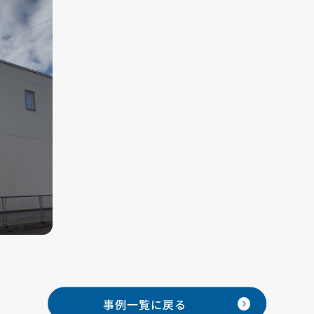
expand_circle_right
事例一覧に
戻る