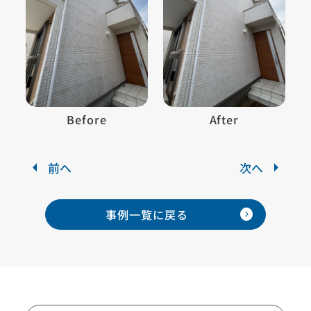
Before
After
前へ
次へ
expand_circle_right
事例一覧に
戻る