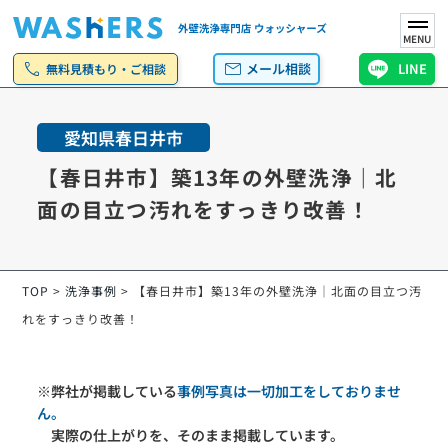
MENU
call
mail
メール相談
LINE
無料見積もり・ご相談
愛知県春日井市
【春日井市】築13年の外壁洗浄｜北
面の目立つ汚れをすっきり改善！
TOP
>
洗浄事例
>
【春日井市】築13年の外壁洗浄｜北面の目立つ汚
れをすっきり改善！
※弊社が掲載している
事例写真は一切加工をしておりませ
ん。
実際の仕上がりを、そのまま掲載しています。