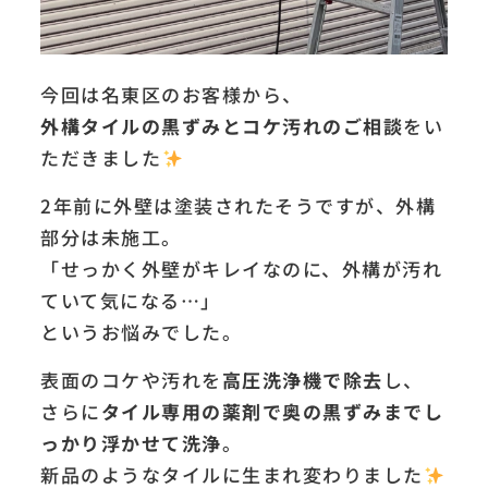
今回は名東区のお客様から、
外構タイルの黒ずみとコケ汚れのご相談
をい
ただきました
2年前に外壁は塗装されたそうですが、外構
部分は未施工。
「せっかく外壁がキレイなのに、外構が汚れ
ていて気になる…」
というお悩みでした。
表面のコケや汚れを
高圧洗浄機で除去
し、
さらに
タイル専用の薬剤で奥の黒ずみまでし
っかり浮かせて洗浄
。
新品のようなタイルに生まれ変わりました